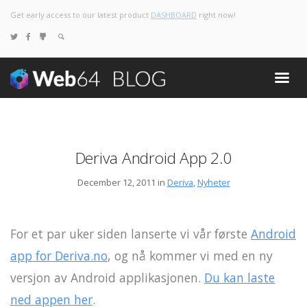
Get early access to our latest product
DASHBOARD
right now!
Deriva Android App 2.0
December 12, 2011 in
Deriva
,
Nyheter
For et par uker siden lanserte vi vår første
Android
app for Deriva.no
, og nå kommer vi med en ny
versjon av Android applikasjonen.
Du kan laste
ned appen her
.